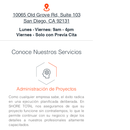
10065 Old Grove Rd, Suite 103
San Diego, CA 92131
Lunes - Viernes: 9am - 4pm
Viernes - Solo con Previa Cita
Conoce Nuestros Servicios
Administración de Proyectos
Como cualquier empresa sabe, el éxito radica
en una ejecución planificada deliberada. En
SHORE TOTAL nos aseguramos de que su
proyecto funcione sin contratiempos,
lo que le
permite continuar con su negocio y dejar los
detalles a nuestros profesionales altamente
capacitados.