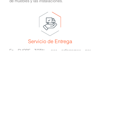
de muebles y las instalaciones.
Servicio de Entrega
En SHORE TOTAL, nos esforzamos por
garantizar que se satisfagan las necesidades
de nuestros clientes. Nuestros técnicos y
personal de entrega profesional se asegurará
de que sus muebles de oficina lleguen, se
instalen y se limpien al terminar.